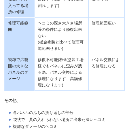
入ってる場
割れします)
所の修理
修理可能範
ヘコミの深さ大きさ場所
修理範囲広い
囲
等の条件により修復出来
ない
(板金塗装と比べて修理可
能範囲せまい)
複雑で広範
修復不可能(板金塗装工場
パネル交換によ
囲の大きな
様でもパネルに歪みが残
る修理になる
パネルのダ
る為、パネル交換による
メージ
修理になります、高額修
理になります)
その他
、
各パネルのふちの折り返しの部分
袋状で工具の入れられない場所に出来た深いヘコミ
複雑なダメージのヘコミ