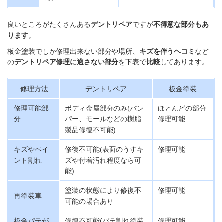
良いところがたくさんある
デントリペア
ですが
不得意な部分もあ
ります
。
板金塗装でしか修理出来ない部分や場所、
キズを伴うヘコミ
など
の
デントリペア修理に適さない部分
を下表で
比較
してあります。
修理方法
デントリペア
板金塗装
修理可能部
ボディ金属部分のみ(バン
ほとんどの部分
分
パー、モールなどの樹脂
修理可能
製品修復不可能)
キズやペイ
修復不可能(
表面のうすキ
修理可能
ント割れ
ズや付着汚れ程度なら可
能)
塗装の状態により修復不
修理可能
再塗装車
可能の場合あり
板金パテが
修復不可能(
パテ割れ塗装
修理可能