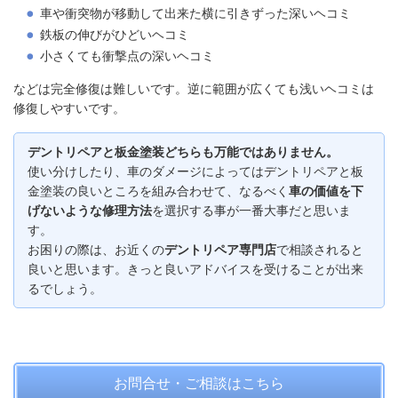
車や衝突物が移動して出来た横に引きずった深いヘコミ
鉄板の伸びがひどいヘコミ
小さくても衝撃点の深いヘコミ
などは完全修復は難しいです。逆に範囲が広くても浅いヘコミは
修復しやすいです。
デントリペアと板金塗装どちらも万能ではありません。
使い分けしたり、車のダメージによってはデントリペアと板
金塗装の良いところを組み合わせて、なるべく
車の価値を下
げないような修理方法
を選択する事が一番大事だと思いま
す。
お困りの際は、お近くの
デントリペア専門店
で相談されると
良いと思います。きっと良いアドバイスを受けることが出来
るでしょう。
お問合せ・ご相談はこちら