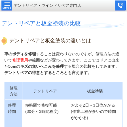
デントリペア・ウインドリペア専門店
MENU
デントリペアと板金塗装の比較
デントリペアと板金塗装の違いとは
車のボディを修理
することは変わりないのですが、修理方法の違
いで
修理費用
や範囲などが変わってきます。ここではドアに出来
た
5cm
の
キズの無いへこみを修理
する場合の
比較
をしてみます。
デントリペアの得意とするところとも言えます
。
修理
デントリペア
板金塗装
方法
修理
短時間で修復可能
およそ2日～3日位かかる
時間
(30分～3時間程度)
(作業工程が多いので時間
がかかる)