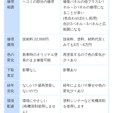
修理
ヘコミの部分の修理
修復パネルの他プラス1パ
範囲
ネル～2パネルの修理にな
ることが多い
(色合わせぼかし処理)
合計2パネル～3パネルと広
範囲になる
修理
技術料 22,000円
技術料、塗料、材料代安く
費用
みても5万～6万円
色の
新車時のオリジナル塗
再塗装するので色の変化が
変化
装のまま修復可能
少々あり
下取
影響なし
影響あり
査定
経年
なし(パテ盛再塗装し
経年によるパテ痩せや色の
劣化
ないので)
変化少々あり
環境
環境にやさしい
塗料シンナーなど有機溶剤
配慮
(有機溶剤使用しませ
を使用します
ん)